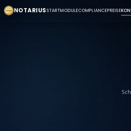
NOTARIUS
START
MODULE
COMPLIANCE
PREISE
KON
Sch