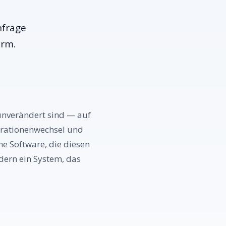
nfrage
orm.
 unverändert sind — auf
nerationenwechsel und
e Software, die diesen
dern ein System, das