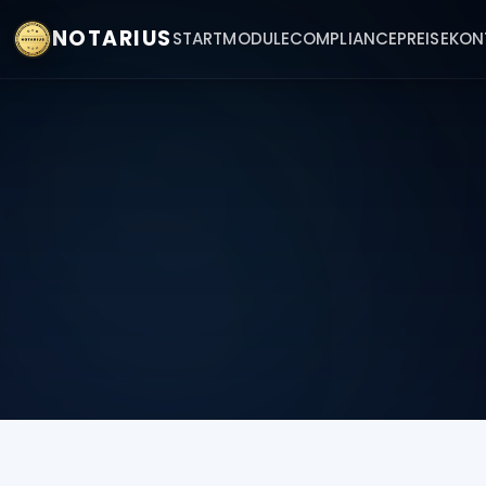
NOTARIUS
START
MODULE
COMPLIANCE
PREISE
KON